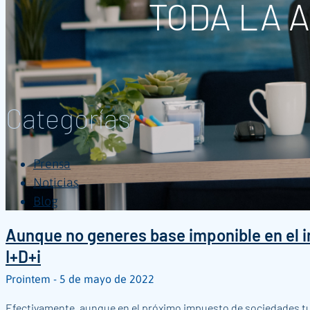
TODA LA 
Categorías
Prensa
Noticias
Blog
Aunque no generes base imponible en el i
I+D+i
Prointem
5 de mayo de 2022
Efectivamente, aunque en el próximo impuesto de sociedades tu 