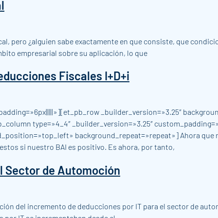
l
al, pero ¿alguien sabe exactamente en que consiste, que condicion
bito empresarial sobre su aplicación, lo que
educciones Fiscales I+D+i
padding=»6px|||||»][et_pb_row _builder_version=»3.25″ backgrou
_column type=»4_4″ _builder_version=»3.25″ custom_padding=»|
d_position=»top_left» background_repeat=»repeat»] Ahora que no
stos si nuestro BAI es positivo. Es ahora, por tanto,
el Sector de Automoción
ción del incremento de deducciones por IT para el sector de auto
es por IT se incrementaban desde el