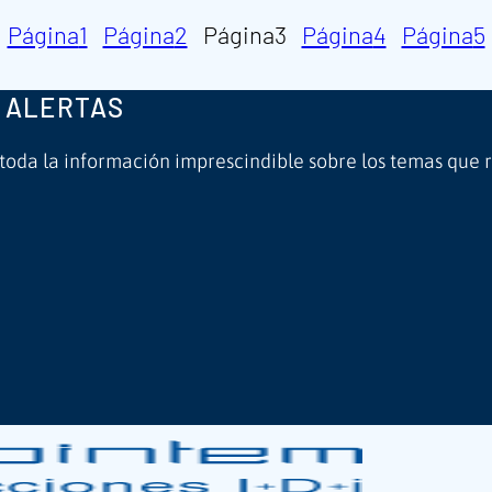
Página
1
Página
2
Página
3
Página
4
Página
5
 ALERTAS
 toda la información imprescindible sobre los temas que 