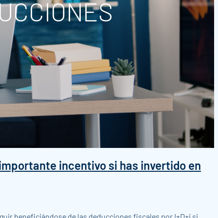
DUCCIONES
mportante incentivo si has invertido en
ir beneficiándose de las deducciones fiscales por I+D+i si