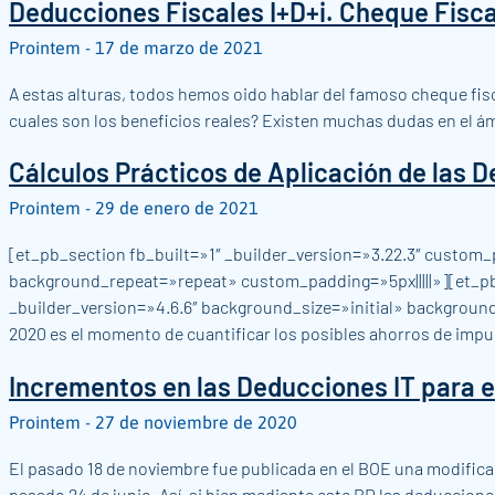
Deducciones Fiscales I+D+i. Cheque Fisca
Prointem
17 de marzo de 2021
A estas alturas, todos hemos oido hablar del famoso cheque fisc
cuales son los beneficios reales? Existen muchas dudas en el ám
Cálculos Prácticos de Aplicación de las D
Prointem
29 de enero de 2021
[et_pb_section fb_built=»1″ _builder_version=»3.22.3″ custom_
background_repeat=»repeat» custom_padding=»5px|||||»][et_pb
_builder_version=»4.6.6″ background_size=»initial» backgroun
2020 es el momento de cuantificar los posibles ahorros de impue
Incrementos en las Deducciones IT para 
Prointem
27 de noviembre de 2020
El pasado 18 de noviembre fue publicada en el BOE una modifica
pasado 24 de junio. Así, si bien mediante este RD las deduccion