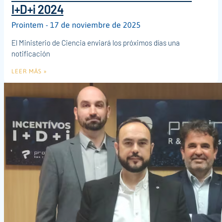
I+D+i 2024
Prointem
17 de noviembre de 2025
El Ministerio de Ciencia enviará los próximos días una
notificación
LEER MÁS »