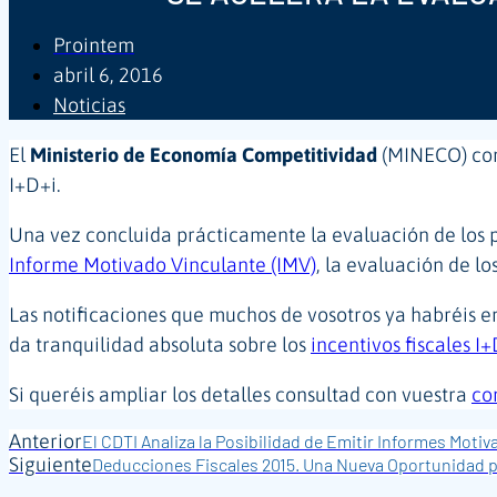
Prointem
abril 6, 2016
Noticias
El
Ministerio de Economía Competitividad
(MINECO) cont
I+D+i.
Una vez concluida prácticamente la evaluación de los 
Informe Motivado Vinculante (IMV)
, la evaluación de lo
Las notificaciones que muchos de vosotros ya habréis e
da tranquilidad absoluta sobre los
incentivos fiscales I
Si queréis ampliar los detalles consultad con vuestra
co
Anterior
El CDTI Analiza la Posibilidad de Emitir Informes Motiv
Siguiente
Deducciones Fiscales 2015. Una Nueva Oportunidad p