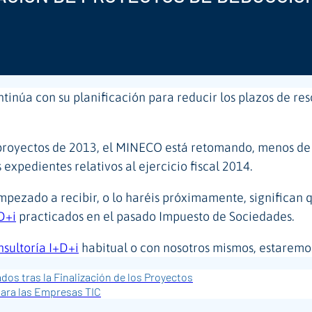
inúa con su planificación para reducir los plazos de res
proyectos de 2013, el MINECO está retomando, menos de u
s expedientes relativos al ejercicio fiscal 2014.
mpezado a recibir, o lo haréis próximamente, significan
+D+i
practicados en el pasado Impuesto de Sociedades.
nsultoría I+D+i
habitual o con nosotros mismos, estaremo
ados tras la Finalización de los Proyectos
ara las Empresas TIC