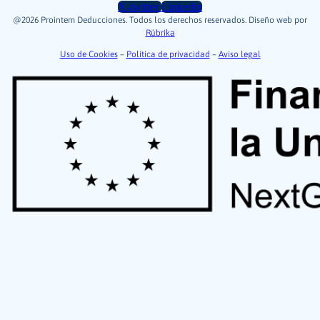
X-twitter
Linkedin
@2026 Prointem Deducciones. Todos los derechos reservados. Diseño web por
Rúbrika
Uso de Cookies
–
Política de privacidad
–
Aviso legal