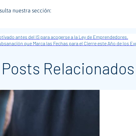
nsulta nuestra sección:
tivado antes del IS para acogerse a la Ley de Emprendedores.
ubsanación que Marca las Fechas para el Cierre este Año de los E
Posts Relacionados