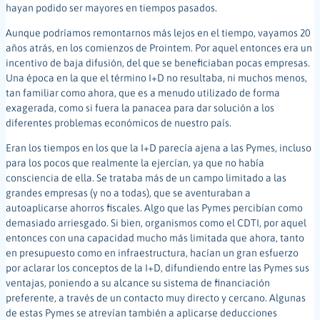
hayan podido ser mayores en tiempos pasados.
Aunque podríamos remontarnos más lejos en el tiempo, vayamos 20
años atrás, en los comienzos de Prointem. Por aquel entonces era un
incentivo de baja difusión, del que se beneficiaban pocas empresas.
Una época en la que el término I+D no resultaba, ni muchos menos,
tan familiar como ahora, que es a menudo utilizado de forma
exagerada, como si fuera la panacea para dar solución a los
diferentes problemas económicos de nuestro país.
Eran los tiempos en los que la I+D parecía ajena a las Pymes, incluso
para los pocos que realmente la ejercían, ya que no había
consciencia de ella. Se trataba más de un campo limitado a las
grandes empresas (y no a todas), que se aventuraban a
autoaplicarse ahorros fiscales. Algo que las Pymes percibían como
demasiado arriesgado. Si bien, organismos como el CDTI, por aquel
entonces con una capacidad mucho más limitada que ahora, tanto
en presupuesto como en infraestructura, hacían un gran esfuerzo
por aclarar los conceptos de la I+D, difundiendo entre las Pymes sus
ventajas, poniendo a su alcance su sistema de financiación
preferente, a través de un contacto muy directo y cercano. Algunas
de estas Pymes se atrevían también a aplicarse deducciones