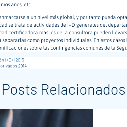
imos años, etc…
marcarse a un nivel más global, y por tanto pueda optars
dad se trata de actividades de I+D generales del departa
ad certificadora más los de la consultora pueden llevars
a separarlas como proyectos individuales. En estos casos l
onificaciones sobre las contingencias comunes de la Seg
ón I+D+i 2015
Motivados 2014
Posts Relacionados