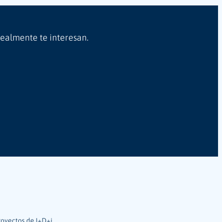
realmente te interesan.
royectos de I+D+i.